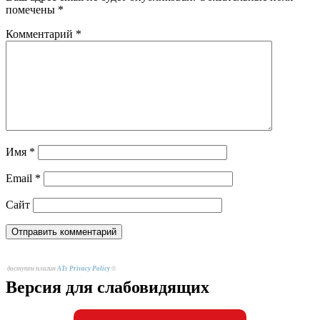
помечены
*
Комментарий
*
Имя
*
Email
*
Сайт
доступен плагин
ATs Privacy Policy
©
Версия для слабовидящих