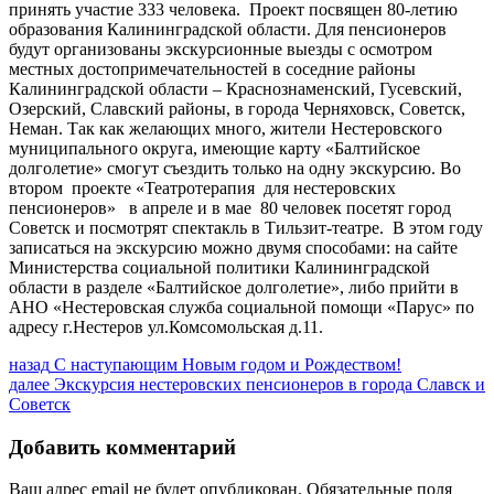
принять участие 333 человека. Проект посвящен 80-летию
образования Калининградской области. Для пенсионеров
будут организованы экскурсионные выезды с осмотром
местных достопримечательностей в соседние районы
Калининградской области – Краснознаменский, Гусевский,
Озерский, Славский районы, в города Черняховск, Советск,
Неман. Так как желающих много, жители Нестеровского
муниципального округа, имеющие карту «Балтийское
долголетие» смогут съездить только на одну экскурсию. Во
втором проекте «Театротерапия для нестеровских
пенсионеров» в апреле и в мае 80 человек посетят город
Советск и посмотрят спектакль в Тильзит-театре. В этом году
записаться на экскурсию можно двумя способами: на сайте
Министерства социальной политики Калининградской
области в разделе «Балтийское долголетие», либо прийти в
АНО «Нестеровская служба социальной помощи «Парус» по
адресу г.Нестеров ул.Комсомольская д.11.
Навигация
Предыдущая
назад
С наступающим Новым годом и Рождеством!
запись:
Следующая
далее
Экскурсия нестеровских пенсионеров в города Славск и
по
запись:
Советск
записям
Добавить комментарий
Ваш адрес email не будет опубликован.
Обязательные поля