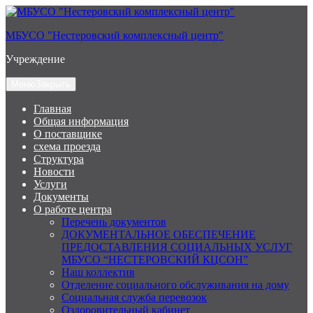
Перейти
к
МБУСО "Нестеровский комплексный центр"
содержимому
Учреждение
Меню
Закрыть
Главная
Общая информация
О поставщике
схема проезда
Структура
Новости
Услуги
Документы
О работе центра
Перечень документов
ДОКУМЕНТАЛЬНОЕ ОБЕСПЕЧЕНИЕ
ПРЕДОСТАВЛЕНИЯ СОЦИАЛЬНЫХ УСЛУГ
МБУСО “НЕСТЕРОВСКИЙ КЦСОН”
Наш коллектив
Отделение социального обслуживания на дому
Социальная служба перевозок
Оздоровительный кабинет