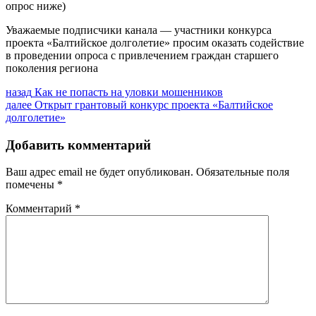
опрос ниже)
Уважаемые подписчики канала — участники конкурса
проекта «Балтийское долголетие» просим оказать содействие
в проведении опроса с привлечением граждан старшего
поколения региона
Навигация
Предыдущая
назад
Как не попасть на уловки мошенников
запись:
Следующая
далее
Открыт грантовый конкурс проекта «Балтийское
по
запись:
долголетие»
записям
Добавить комментарий
Ваш адрес email не будет опубликован.
Обязательные поля
помечены
*
Комментарий
*