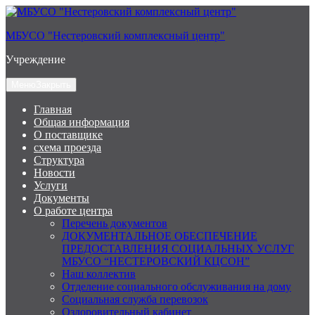
Перейти
к
МБУСО "Нестеровский комплексный центр"
содержимому
Учреждение
Меню
Закрыть
Главная
Общая информация
О поставщике
схема проезда
Структура
Новости
Услуги
Документы
О работе центра
Перечень документов
ДОКУМЕНТАЛЬНОЕ ОБЕСПЕЧЕНИЕ
ПРЕДОСТАВЛЕНИЯ СОЦИАЛЬНЫХ УСЛУГ
МБУСО “НЕСТЕРОВСКИЙ КЦСОН”
Наш коллектив
Отделение социального обслуживания на дому
Социальная служба перевозок
Оздоровительный кабинет