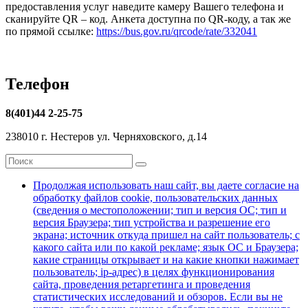
предоставления услуг наведите камеру Вашего телефона и
сканируйте QR – код. Анкета доступна по QR-коду, а так же
по прямой ссылке:
https://bus.gov.ru/qrcode/rate/332041
Телефон
8(401)44 2-25-75
238010 г. Нестеров ул. Черняховского, д.14
Найти:
Поиск
Продолжая использовать наш сайт, вы даете согласие на
обработку файлов cookie, пользовательских данных
(сведения о местоположении; тип и версия ОС; тип и
версия Браузера; тип устройства и разрешение его
экрана; источник откуда пришел на сайт пользователь; с
какого сайта или по какой рекламе; язык ОС и Браузера;
какие страницы открывает и на какие кнопки нажимает
пользователь; ip-адрес) в целях функционирования
сайта, проведения ретаргетинга и проведения
статистических исследований и обзоров. Если вы не