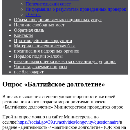
Попечительский совет
Информация о результатах проведенных проверок
Отчеты
Объем предоставляемых социальных услуг
Наличие свободных мест
Обратная связь
Контакты
Противодействие коррупции
Материально-техническая база
предписания надзорных органов
Порядок подачи жалобы
независимая оценка качества оказания услуг, опрос
Часто задаваемые вопросы
нас благодарят
Опрос «Балтийское долголетие»
В целях выявления степени удовлетворенности жителей
региона пожилого возраста мероприятиями проекта
«Балтийское долголетие» Министерством проводится опрос
Пройти опрос можно на сайте Министерства по
ссылке:
https://social.gov39.ru/activities/longevity/questionnaire/
в
разделе «Деятельность»/ «Балтийское долголетие» (QR-код на